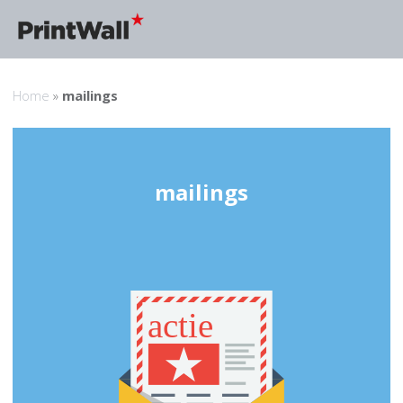
Home
»
mailings
mailings